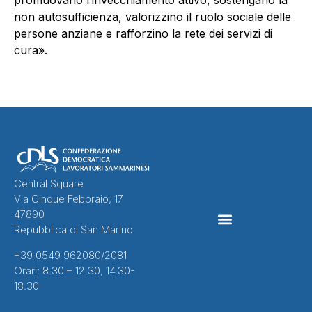
promuovano l’invecchiamento attivo, sostengano la
non autosufficienza, valorizzino il ruolo sociale delle
persone anziane e rafforzino la rete dei servizi di
cura».
Central Square
Via Cinque Febbraio, 17
47890
Repubblica di San Marino
CONTRATTI COLLETTIVI
+39 0549 962080/2081
Orari: 8.30 – 12.30, 14.30-
18.30