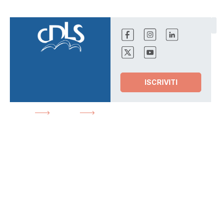
ISCRIVITI
HOME
NEWS
SANITÀ: FNPS “NON VOGLIAMO
PIÙ ENUNCIAZIONI, SERVONO I FATTI”
News