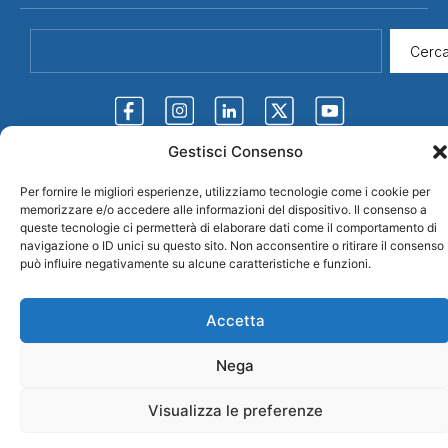
Cerc
Gestisci Consenso
Per fornire le migliori esperienze, utilizziamo tecnologie come i cookie per
memorizzare e/o accedere alle informazioni del dispositivo. Il consenso a
Credits
© 2026 CDLS
Privacy Policy
queste tecnologie ci permetterà di elaborare dati come il comportamento di
Confederazione
navigazione o ID unici su questo sito. Non acconsentire o ritirare il consenso
Democratica Lavoratori
può influire negativamente su alcune caratteristiche e funzioni.
Sammarinese
Accetta
Nega
Visualizza le preferenze