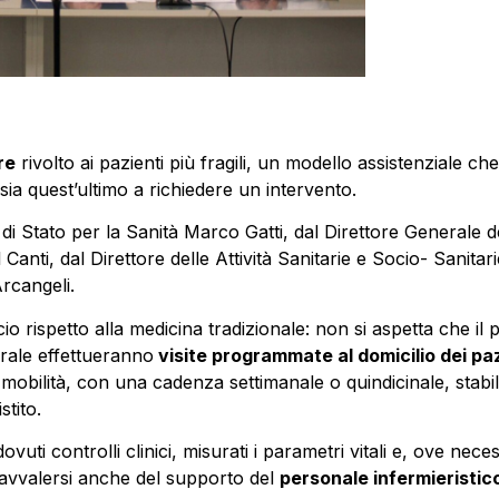
re
rivolto ai pazienti più fragili, un modello assistenziale che
ia quest’ultimo a richiedere un intervento.
 di Stato per la Sanità Marco Gatti, dal Direttore Generale de
anti, dal Direttore delle Attività Sanitarie e Socio- Sanitar
rcangeli.
o rispetto alla medicina tradizionale: non si aspetta che il p
erale effettueranno
visite programmate al domicilio dei pazi
a mobilità, con una cadenza settimanale o quindicinale, stabi
stito.
ovuti controlli clinici, misurati i parametri vitali e, ove nece
à avvalersi anche del supporto del
personale infermieristic