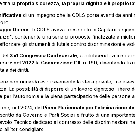
ra la propria sicurezza, la propria dignità e il proprio l
ificativa
di un impegno che la CDLS porta avanti da anni n
voro.
uppo Donne
, la CDLS aveva presentato ai Capitani Reggen
anze”
, contenente una serie di proposte finalizzate a migliora
forzare gli strumenti di tutela contro discriminazioni e vio
o del
XVI Congresso Confederale
, contribuendo a mantener
ficare nel 2022 la Convenzione OIL n. 190
, diventando tra
a dei diritti.
enere non riguarda esclusivamente la sfera privata, ma inves
zza. La possibilità di disporre di un lavoro dignitoso, libero d
e per l’autonomia e la piena partecipazione delle persone a
ione, nel 2024, del
Piano Pluriennale per l’eliminazione del
oscritto da Governo e Parti Sociali e frutto di una importante 
avolo Tecnico dedicato al contrasto delle discriminazioni ha 
 all’iter consigliare