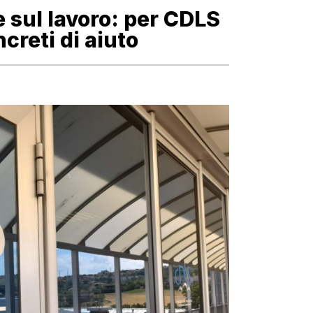
e sul lavoro: per CDLS
creti di aiuto