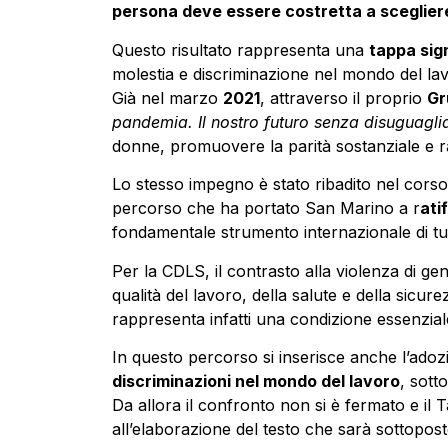
persona deve essere costretta a scegliere t
Questo risultato rappresenta una
tappa sign
molestia e discriminazione nel mondo del la
Già nel marzo
2021
, attraverso il proprio
Gr
pandemia. Il nostro futuro senza disuguagli
donne, promuovere la parità sostanziale e raf
Lo stesso impegno è stato ribadito nel cors
percorso che ha portato San Marino a r
ati
fondamentale strumento internazionale di tutel
Per la CDLS, il contrasto alla violenza di g
qualità del lavoro, della salute e della sicure
rappresenta infatti una condizione essenzial
In questo percorso si inserisce anche l’adoz
discriminazioni nel mondo del lavoro
, sott
Da allora il confronto non si è fermato e il T
all’elaborazione del testo che sarà sottoposto