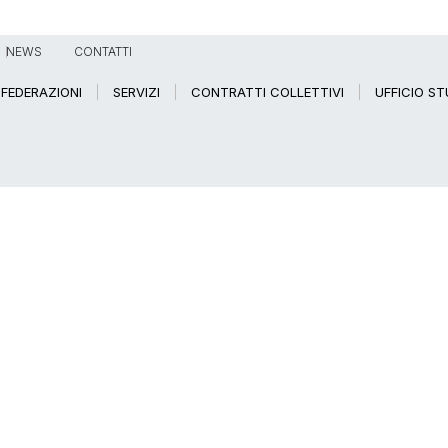
NEWS
CONTATTI
FEDERAZIONI
SERVIZI
CONTRATTI COLLETTIVI
UFFICIO ST
STIE SUL LAVORO: PER CDLS ARRIVANO STRUMENTI CONCRETI DI 