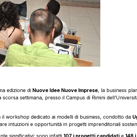
ima edizione di
Nuove Idee Nuove Imprese
, la business pla
La scorsa settimana, presso il Campus di Rimini dell’Università
 il workshop dedicato ai modelli di business, condotto da
U
e intuizioni e opportunità in progetti imprenditoriali sostenib
e significativi: sono infatti
107 i progetti candidati
e
148 