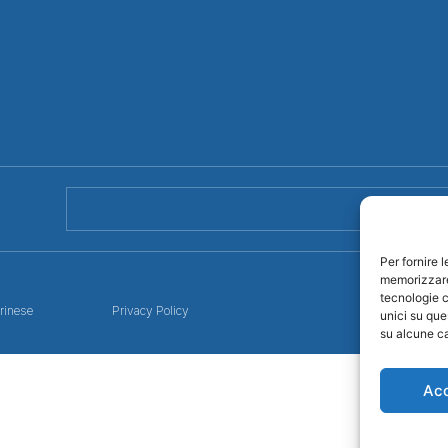
Per fornire 
memorizzare 
tecnologie c
rinese
Privacy Policy
unici su que
su alcune ca
Ac