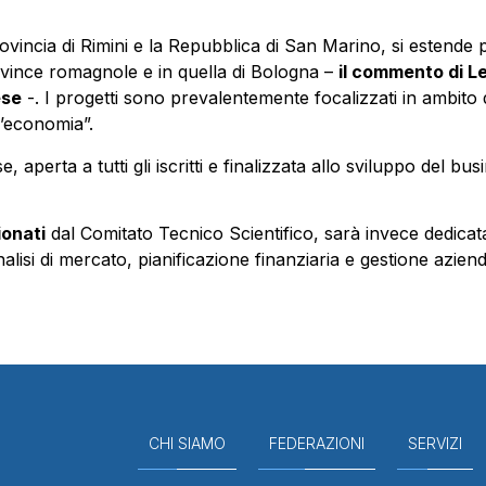
provincia di Rimini e la Repubblica di San Marino, si esten
rovince romagnole e in quella di Bologna –
il commento di L
ese
-. I progetti sono prevalentemente focalizzati in ambito 
ll’economia”.
aperta a tutti gli iscritti e finalizzata allo sviluppo del bus
ionati
dal Comitato Tecnico Scientifico, sarà invece dedicat
nalisi di mercato, pianificazione finanziaria e gestione aziend
CHI SIAMO
FEDERAZIONI
SERVIZI