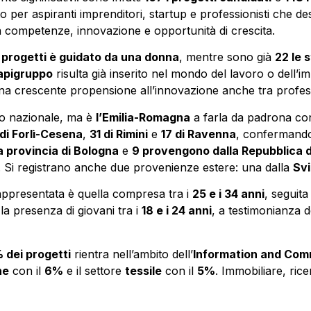
er aspiranti imprenditori, startup e professionisti che des
a competenze, innovazione e opportunità di crescita.
progetti è guidato da una donna
, mentre sono già
22 le 
apigruppo
risulta già inserito nel mondo del lavoro o dell’i
a crescente propensione all’innovazione anche tra profession
rio nazionale, ma è
l’Emilia-Romagna
a farla da padrona con
di Forlì-Cesena
,
31 di Rimini
e
17 di Ravenna
, confermando 
a provincia di Bologna
e
9 provengono dalla Repubblica 
. Si registrano anche due provenienze estere: una dalla
Sv
 rappresentata è quella compresa tra i
25 e i 34 anni
, seguita
 la presenza di giovani tra i
18 e i 24 anni
, a testimonianza d
 dei progetti
rientra nell’ambito dell’
Information and Com
ne
con il
6%
e il settore
tessile
con il
5%
. Immobiliare, ric