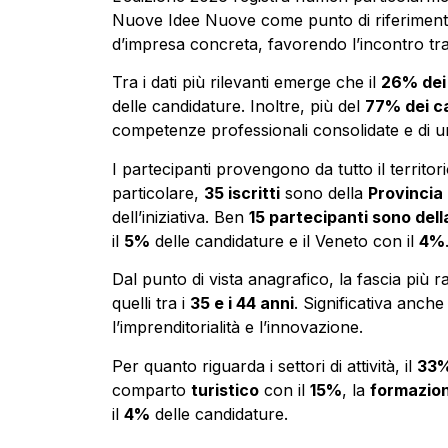
Nuove Idee Nuove come punto di riferimento p
d’impresa concreta, favorendo l’incontro tr
Tra i dati più rilevanti emerge che il
26% dei 
delle candidature. Inoltre, più del
77% dei c
competenze professionali consolidate e di un
I partecipanti provengono da tutto il territo
particolare,
35 iscritti
sono della
Provincia 
dell’iniziativa. Ben
15 partecipanti sono dell
il
5%
delle candidature e il Veneto con il
4%
Dal punto di vista anagrafico, la fascia più
quelli tra i
35 e i 44 anni
. Significativa anche
l’imprenditorialità e l’innovazione.
Per quanto riguarda i settori di attività, il
33%
comparto
turistico
con il
15%
, la
formazio
il
4%
delle candidature.