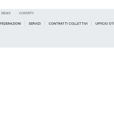
NEWS
CONTATTI
FEDERAZIONI
SERVIZI
CONTRATTI COLLETTIVI
UFFICIO ST
RESE 2026: SONO 107 I PROGETTI AL VIA PER LA FASE FORMATIVA