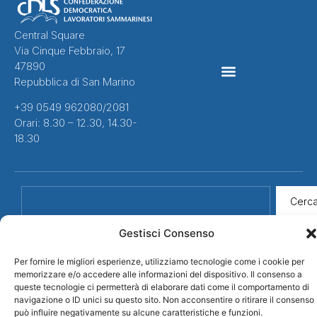
Central Square
Via Cinque Febbraio, 17
47890
Repubblica di San Marino
CONTRATTI COLLETTIVI
+39 0549 962080/2081
Orari: 8.30 – 12.30, 14.30-
18.30
Cerc
Gestisci Consenso
Per fornire le migliori esperienze, utilizziamo tecnologie come i cookie per
memorizzare e/o accedere alle informazioni del dispositivo. Il consenso a
queste tecnologie ci permetterà di elaborare dati come il comportamento di
navigazione o ID unici su questo sito. Non acconsentire o ritirare il consenso
può influire negativamente su alcune caratteristiche e funzioni.
Credits
© 2026 CDLS
Privacy Policy