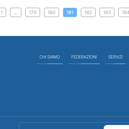
1
…
179
180
181
182
183
18
CHI SIAMO
FEDERAZIONI
SERVIZI