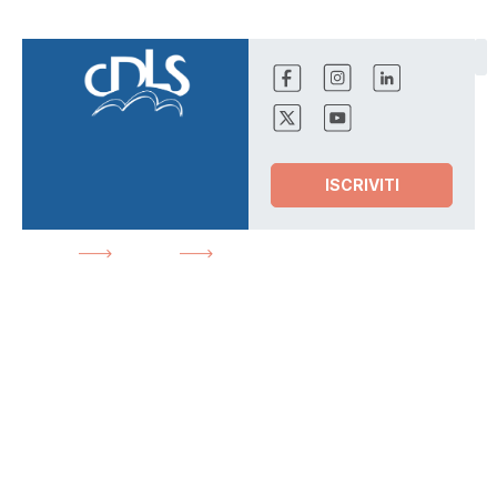
ISCRIVITI
HOME
NEWS
SICUREZZA SUL LAVORO:
DOMANI GIORNATA DI FORMAZIONE PER I RAPPRESENTANTI
SINDACALI CSU
News