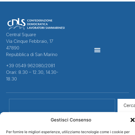
Central Square
Via Cinque Febbraio, 17
47890
Repubblica di San Marino
CONTRATTI COLLETTIVI
+39 0549 962080/2081
Orari: 8.30 – 12.30, 14.30-
18.30
Cerc
Gestisci Consenso
Per fornire le migliori esperienze, utilizziamo tecnologie come i cookie per