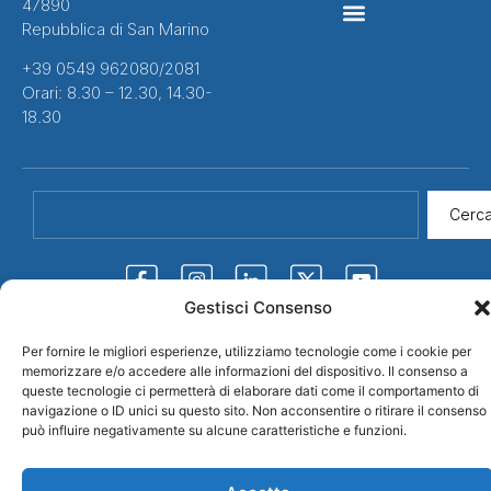
47890
Repubblica di San Marino
CONTRATTI COLLETTIVI
+39 0549 962080/2081
Orari: 8.30 – 12.30, 14.30-
18.30
Cerc
Gestisci Consenso
Per fornire le migliori esperienze, utilizziamo tecnologie come i cookie per
memorizzare e/o accedere alle informazioni del dispositivo. Il consenso a
Credits
queste tecnologie ci permetterà di elaborare dati come il comportamento di
© 2026 CDLS
Privacy Policy
navigazione o ID unici su questo sito. Non acconsentire o ritirare il consenso
Confederazione
può influire negativamente su alcune caratteristiche e funzioni.
Democratica Lavoratori
Sammarinese