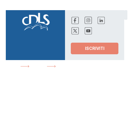
ISCRIVITI
HOME
NEWS
NO DEL SEGRETARIO FINANZE
ALLA MODIFCA DEL FISCAL DRAG E AUMENTO INDENNITA’
MATERNITA’
News