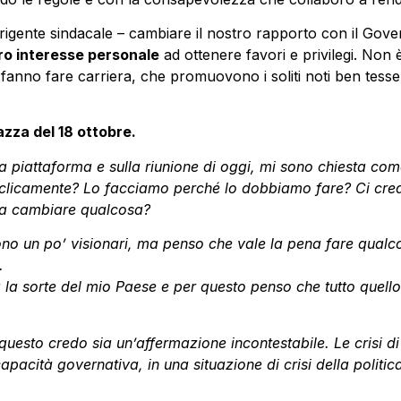
rigente sindacale – cambiare il nostro rapporto con il Gover
ero interesse personale
ad ottenere favori e privilegi. Non 
e fanno fare carriera, che promuovono i soliti noti ben tess
zza del 18 ottobre.
la piattaforma e sulla riunione di oggi, mi sono chiesta com
te ciclicamente? Lo facciamo perché lo dobbiamo fare? Ci c
sa cambiare qualcosa?
sono un po’ visionari, ma penso che vale la pena fare qualco
.
 la sorte del mio Paese e per questo penso che tutto quell
uesto credo sia un’affermazione incontestabile. Le crisi di
capacità governativa, in una situazione di crisi della politic