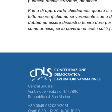
pubblica amministrazione, ambiente.
Prima di approvarlo chiediamoci quanto ci cr
tutto ma verifichiamo se veramente siamo dis
dobbiamo essere disposti a tenere duro per t
sammarinese, se la caveranno cioè i soliti fur
Central Square
Via Cinque Febbraio, 17 47890
Repubblica di San Marino
+39 0549 962080/2081
Orari: 8.30 – 12.30, 14.30-18.30