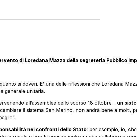
intervento di Loredana Mazza della segreteria Pubblico Imp
i quanto ai doveri. E’ una delle riflessioni che Loredana Ma
a generale unitaria.
rvenendo all’assemblea dello scorso 18 ottobre –
un siste
 è cambiare il sistema San Marino, non andrà bene a molti,
eglio”.
ponsabilità nei confronti dello Stato
: per esempio, io, ch
ndo le regole e con la consapevolezza che collaboro a rend