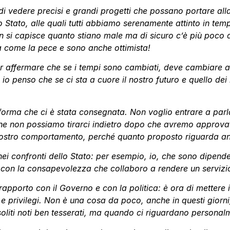
di vedere precisi e grandi progetti che possano portare alla
o Stato, alle quali tutti abbiamo serenamente attinto in tem
 si capisce quanto stiano male ma di sicuro c’è più poco da
ra come la pece e sono anche ottimista!
er affermare che se i tempi sono cambiati, deve cambiare an
 penso che se ci sta a cuore il nostro futuro e quello dei 
forma che ci è stata consegnata. Non voglio entrare a parla
are che non possiamo tirarci indietro dopo che avremo appro
ostro comportamento, perché quanto proposto riguarda an
ei confronti dello Stato: per esempio, io, che sono dipende
 con la consapevolezza che collaboro a rendere un servizi
apporto con il Governo e con la politica: è ora di mettere 
e privilegi. Non è una cosa da poco, anche in questi giorni,
oliti noti ben tesserati, ma quando ci riguardano persona