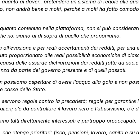
i quanto ai doveri, pretendere un sistema di regole alle qu
no, non andrà bene a molti, perché a molti ha fatto comodo.
 e quanto contenuto nella piattaforma, non si può conside
he noi siamo al di sopra di quello che proponiamo.
ta all’evasione e per reali accertamenti dei redditi, per una 
buto proporzionato alle reali possibilità economiche di c
usa delle assurde dichiarazioni dei redditi fatte da società
za da parte del governo presente e di quelli passati.
on possiamo aspettare di avere l’acqua alla gola e non pos
e casse dello Stato.
: servono regole contro la precarietà; regole per garantire 
lieri; c’è da controllare il lavoro nero e l’abusivismo; c’è da
amo tutti direttamente interessati e purtroppo preoccupati.
he ritengo prioritari: fisco, pensioni, lavoro, sanità e su a