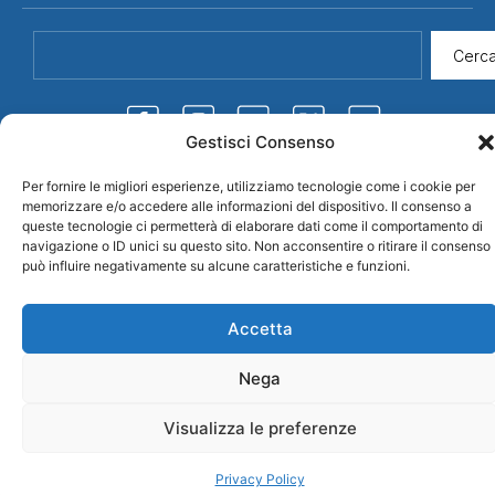
Cerc
Gestisci Consenso
Per fornire le migliori esperienze, utilizziamo tecnologie come i cookie per
memorizzare e/o accedere alle informazioni del dispositivo. Il consenso a
queste tecnologie ci permetterà di elaborare dati come il comportamento di
Credits
© 2026 CDLS
Privacy Policy
navigazione o ID unici su questo sito. Non acconsentire o ritirare il consenso
Confederazione
può influire negativamente su alcune caratteristiche e funzioni.
Democratica Lavoratori
Sammarinese
Accetta
Nega
Visualizza le preferenze
Privacy Policy