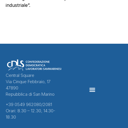
industriale”.
Central Square
Via Cinque Febbraio, 17
47890
Repubblica di San Marino
CONTRATTI COLLETTIVI
+39 0549 962080/2081
Orari: 8.30 – 12.30, 14.30-
18.30