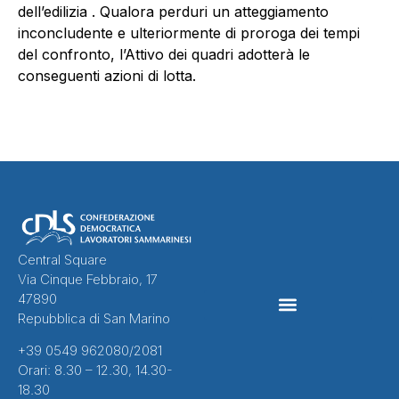
dell’edilizia . Qualora perduri un atteggiamento
inconcludente e ulteriormente di proroga dei tempi
del confronto, l’Attivo dei quadri adotterà le
conseguenti azioni di lotta.
Central Square
Via Cinque Febbraio, 17
47890
Repubblica di San Marino
CONTRATTI COLLETTIVI
+39 0549 962080/2081
Orari: 8.30 – 12.30, 14.30-
18.30