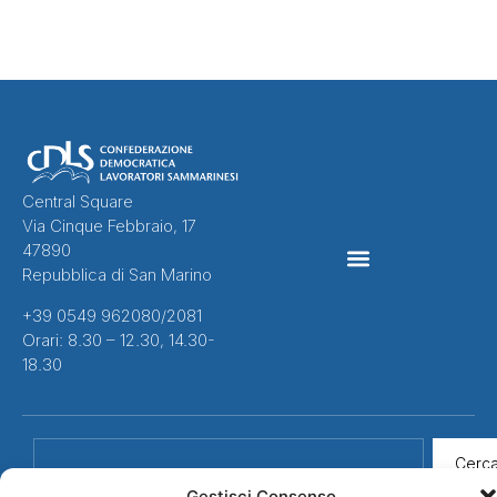
Central Square
Via Cinque Febbraio, 17
47890
Repubblica di San Marino
CONTRATTI COLLETTIVI
+39 0549 962080/2081
Orari: 8.30 – 12.30, 14.30-
18.30
Cerc
Gestisci Consenso